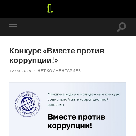
Перек
Переключить
поле
мобильное
поиск
меню
Конкурс «Вместе против
коррупции!»
12.05.2026
/
НЕТ КОММЕНТАРИЕВ