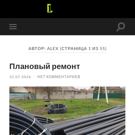
Перек
Переключить
поле
мобильное
поиск
меню
АВТОР:
ALEX
(СТРАНИЦА 1 ИЗ 55)
Плановый ремонт
31.07.2026
/
НЕТ КОММЕНТАРИЕВ