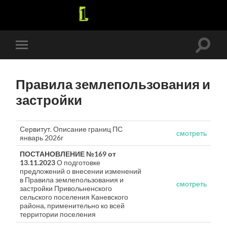
Перек
Переключить
поле
мобильное
поиск
меню
Правила землепользования и
застройки
Сервитут. Описание границ ПС
смотреть
январь 2026г
ПОСТАНОВЛЕНИЕ №169 от
13.11.2023
О подготовке
предложений о внесении изменений
в Правила землепользования и
смотреть
застройки Привольненского
сельского поселения Каневского
района, применительно ко всей
территории поселения