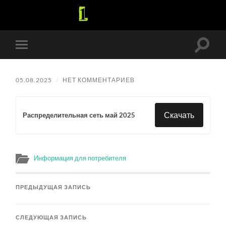
Перек
Переключить
поле
мобильное
поиск
меню
05.08.2025
/
НЕТ КОММЕНТАРИЕВ
Скачать
Распределительная сеть май 2025
Информация для потребителя
ПРЕДЫДУЩАЯ ЗАПИСЬ
СЛЕДУЮЩАЯ ЗАПИСЬ