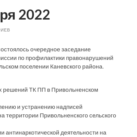
ря 2022
РИЕВ
 состоялось очередное заседание
миссии по профилактики правонарушений
льском поселении Каневского района.
х решений ТК ПП в Привольненском
влению и устранению надписей
на территории Привольненского сельского
ии антинаркотической деятельности на