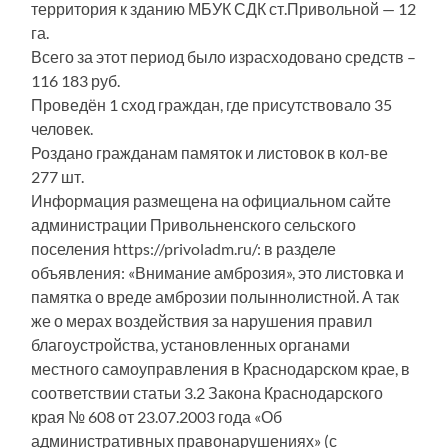
территория к зданию МБУК СДК ст.Привольной — 12
га.
Всего за этот период было израсходовано средств –
116 183 руб.
Проведён 1 сход граждан, где присутствовало 35
человек.
Роздано гражданам памяток и листовок в кол-ве
277 шт.
Информация размещена на официальном сайте
администрации Привольненского сельского
поселения https://privoladm.ru/: в разделе
объявления: «Внимание амброзия», это листовка и
памятка о вреде амброзии полыннолистной. А так
же о мерах воздействия за нарушения правил
благоустройства, установленных органами
местного самоуправления в Краснодарском крае, в
соответствии статьи 3.2 Закона Краснодарского
края № 608 от 23.07.2003 года «Об
административных правонарушениях» (с