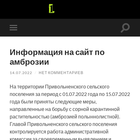
Перек
Переключить
поле
мобильное
поиск
меню
Информация на сайт по
амброзии
14.07.2022
/
НЕТ КОММЕНТАРИЕВ
На территории Привольненского сельского
поселения за период с 01.07.2022 года по 15.07.2022
года были приняты следующие меры,
направленные на борьбу с сорной карантинной
растительностью (амброзией полыннолистной).
Главой Привольненского сельского поселения
контролируется работа административной
комиссии за своевременным выявлением и